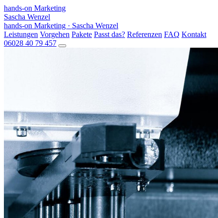
hands-on Marketing
Sascha Wenzel
hands-on Marketing · Sascha Wenzel
Leistungen
Vorgehen
Pakete
Passt das?
Referenzen
FAQ
Kontakt
06028 40 79 457